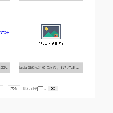
testo 720单通道测温仪，连接Pt100/NTC探头；包括电池和出厂报告
testo 950标定级温度仪，包括电池，备用锂电池和出厂报告
页
末页
跳转到第
页