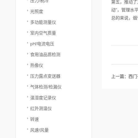
压力/制冷
第五，推动了
动"，管理水
光照度
总的来说，烟
多功能测量仪
室内空气质量
pH/电流电压
食用油品质检测
热像仪
压力露点变送器
上一篇：
西门
气体检测/检漏仪
温湿度记录仪
红外测温仪
转速
风速/风量