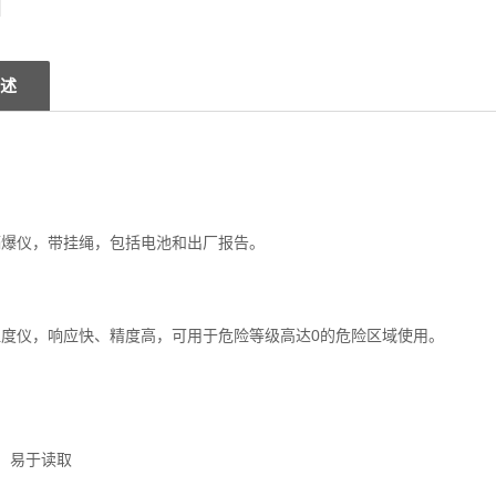
述
720隔爆仪，带挂绳，包括电池和出厂报告。
720温度仪，响应快、精度高，可用于危险等级高达0的危险区域使用。
，易于读取