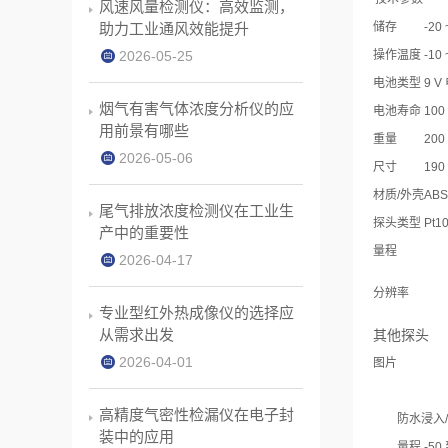
风速风量检测仪：高效监测，
助力工业通风效能提升
储存
-20 
2026-05-25
操作温度
-10 
电池类型
9 V
烟气有害气体浓度分析仪的应
电池寿命
100
用前景有哪些
重量
200
2026-05-06
尺寸
190 
材质/外壳
ABS
尾气排放浓度检测仪在工业生
探头类型 Pt10
产中的重要性
量程
2026-04-17
分辨率
专业型红外热成像仪的选择应
从需求出发
其他探头
2026-04-01
图片
高精度气密性检漏仪在电子封
防水浸入/
装中的应用
量程 -50 