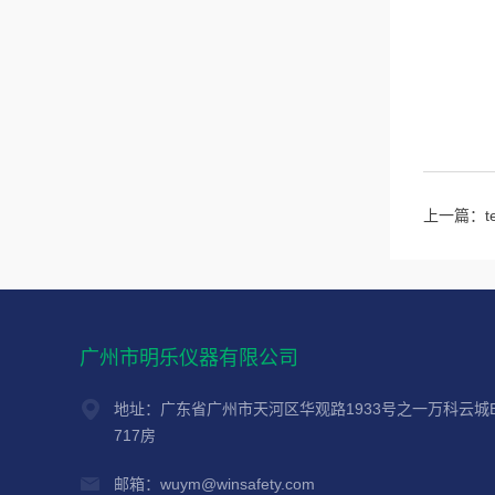
上一篇：
广州市明乐仪器有限公司
地址：广东省广州市天河区华观路1933号之一万科云城
717房
邮箱：wuym@winsafety.com