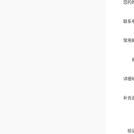
您的
联系
常用
详细
补充
验