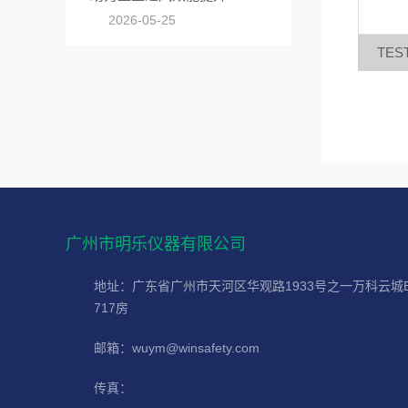
2026-05-25
TE
广州市明乐仪器有限公司
地址：广东省广州市天河区华观路1933号之一万科云城
717房
邮箱：wuym@winsafety.com
传真：