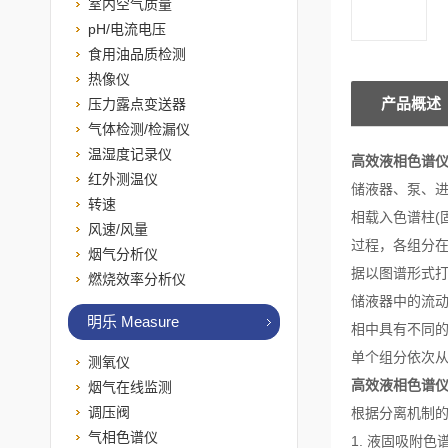
室内空气质量
pH/电流电压
食用油品质检测
热像仪
产品概述
压力露点变送器
气体检测/检漏仪
温湿度记录仪
高效液相色谱
红外测温仪
储液器、
泵
、
转速
相载入色谱柱(
风速/风量
过程，各组分
烟气分析仪
据以图谱形式打
燃烧效率分析仪
储液器中的流
明乐 Measure
相中具有不同的
单个组分依次
测氧仪
高效液相色谱
烟气在线监测
调压阀
根据分离机制的
气相色谱仪
1. 液固吸附色