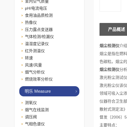
室内空气质量
pH/电流电压
食用油品质检测
热像仪
产品概述
压力露点变送器
气体检测/检漏仪
温湿度记录仪
烟尘检测仪
介
红外测温仪
烟尘
是指在燃
转速
色碳粒。烟尘的
风速/风量
烟尘检测仪
分
烟气分析仪
激光粉尘测试
燃烧效率分析仪
激光粉尘仪该仪
明乐 Measure
领域可吸入尘
仪器符合卫生部W
测氧仪
散射式测定法》
烟气在线监测
调压阀
督发〔2006
气相色谱仪
主要特点：