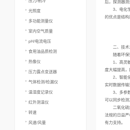
压力/制冷
后，探测器测
3、电化学法
光照度
的优点是结构
多功能测量仪
室内空气质量
pH/电流电压
二、技术
食用油品质检测
随着环保要
热像仪
1、高灵敏度
度大幅提高，
压力露点变送器
2、智能化与
气体检测/检漏仪
实时数据传输
温湿度记录仪
3、多参数集
可以同步检测
红外测温仪
二氧化硫烟气
转速
法规的日益严
风速/风量
有力支持。