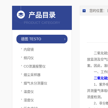
您的位置：
产品目录
PRODUCT CATEGORY
德图 TESTO
内窥镜
二氧化硫烟气
频闪仪
放监测及空气
害。因此，准
CO泄漏报警仪
一、工作
烟尘采样器
二氧化硫
烟气水分测量仪
1、紫外吸收
并测量气体吸
温度仪
浓度检测。
湿度仪
2、非分散红