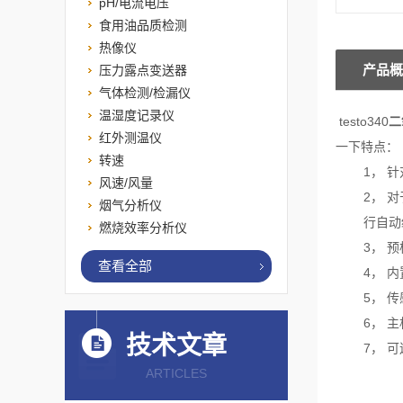
pH/电流电压
食用油品质检测
热像仪
产品概
压力露点变送器
气体检测/检漏仪
温湿度记录仪
testo340
二
红外测温仪
一下特点：
转速
1，
针
风速/风量
2，
对
烟气分析仪
行自动
燃烧效率分析仪
3，
预
查看全部
4，
内
5，
传
6，
主
技术文章
7，
可
ARTICLES