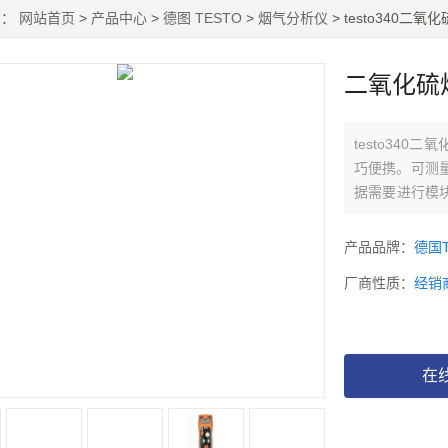
置：
网站首页
>
产品中心
>
德图 TESTO
>
烟气分析仪
> testo340二
二氧化硫
testo34
巧便携。可测
据需要进行模
测量报告的及
针对SO2的测
产品品牌：
德国T
器的干扰因素，
厂商性质：
经销
在