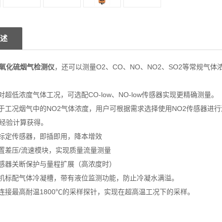
述
氧化硫烟气检测仪
，还可以测量
O2
、
CO
、
NO
、
NO2
、
SO2
等常规气体
对超低浓度气体工况，可选配
CO-low
、
NO-low
传感器实现更精确测量。
于工况烟气中的
NO2
气体浓度，用户可根据需求选择使用
NO2
传感器进行
经验计算获得。
标定传感器，即插即用，降本增效
置差压
/
流速模块，实现质量流量测量
感器关断保护与量程扩展（高浓度时）
机标配气体冷凝槽，带有液位监测功能，防止冷凝水满溢。
连接最高耐温
1800℃
的采样探针，实现在超高温工况下的采样。