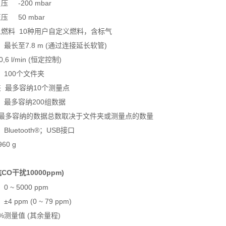
负压
-200 mbar
正压
50 mbar
义燃料
10
种用户自定义燃料，含标气
最长至
7.8 m (
通过连接延长软管
)
0,6 l/min (
恒定控制
)
100
个文件夹
夹
最多容纳
10
个测量点
最多容纳
200
组数据
最多容纳的数据总数取决于文件夹或测量点的数量
Bluetooth®
；
USB
接口
960 g
抗
CO
干扰
10000ppm)
0 ~ 5000 ppm
±4 ppm (0 ~ 79 ppm)
%
测量值
(
其余量程
)