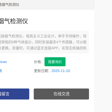
氧化硫烟气检测仪
烟气检测仪
0二氧化硫烟气检测仪，极简主义工业设计，单手手持操作，轻
量常规的5种气体组分，同时安装最多4个传感器，可以根
块更换。测量时，可通过蓝牙连接APP，实现无线操控和
时发送，或通过蓝牙打印机，实现现场数据的及时输出。
量，采用加强型抗干扰SO2传感器，消除CO对SO2传感
esto
价格：
我要询价
符合环保标准HJ57-2017要求。
商
更新日期：
2025-11-10
线留言
在线交流