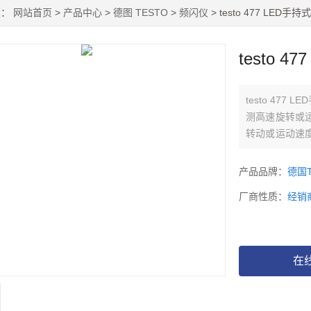
置：
网站首页
>
产品中心
>
德图 TESTO
>
频闪仪
> testo 477 LED手
testo 
testo 47
测高速旋转或
转动或运动速
是缓慢运动或
如：高速运行
产品品牌：
德国T
厂商性质：
经销
在