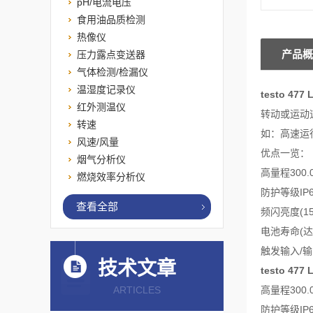
pH/电流电压
食用油品质检测
热像仪
产品概
压力露点变送器
气体检测/检漏仪
温湿度记录仪
testo 4
红外测温仪
转动或运动
转速
如：高速运
风速/风量
优点一览：
烟气分析仪
高量程300.000
燃烧效率分析仪
防护等级IP6
查看全部
频闪亮度(150
电池寿命(达5
触发输入/
技术文章
testo 4
ARTICLES
高量程300.000
防护等级IP6