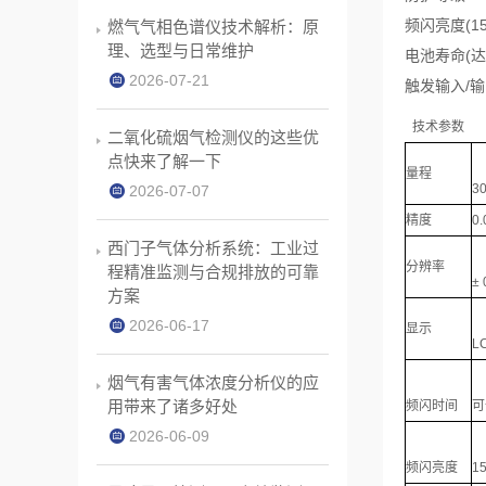
频闪亮度(150
燃气气相色谱仪技术解析：原
理、选型与日常维护
电池寿命(达5
2026-07-21
触发输入/
技术参数
二氧化硫烟气检测仪的这些优
点快来了解一下
量程
30
2026-07-07
精度
0.
西门子气体分析系统：工业过
分辨率
程精准监测与合规排放的可靠
± 
方案
2026-06-17
显示
L
烟气有害气体浓度分析仪的应
用带来了诸多好处
频闪时间
可
2026-06-09
频闪亮度
15