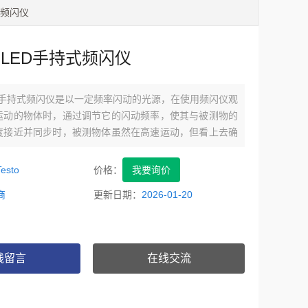
持式频闪仪
477 LED手持式频闪仪
7 LED手持式频闪仪是以一定频率闪动的光源，在使用频闪仪观
运动的物体时，通过调节它的闪动频率，使其与被测物的
度接近并同步时，被测物体虽然在高速运动，但看上去确
相对静止的。人即可轻易观测高速运动物体的运行状况。
的包装市场线、装配线，灌装线、传输系统等。
esto
价格：
我要询价
商
更新日期：
2026-01-20
线留言
在线交流