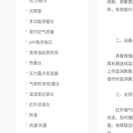
压力/制冷
损耗、频繁更
析，有效提升
光照度
多功能测量仪
室内空气质量
二、设备核
pH/电流电压
食用油品质检测
具备很强的工
热像仪
障长期连续监
上传监测数据
压力露点变送器
值守的监测需
气体检测/检漏仪
温湿度记录仪
三、全场景
红外测温仪
红外烟气综合
转速
状态，及时捕
风速/风量
面，持续稳定