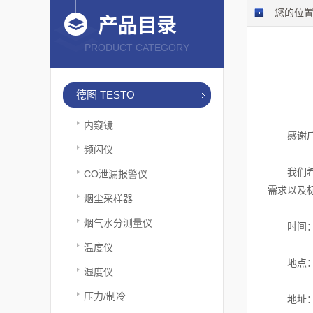
您的位
产品目录
PRODUCT CATEGORY
德图 TESTO
内窥镜
感谢广东
频闪仪
我们希望
CO泄漏报警仪
需求以及
烟尘采样器
烟气水分测量仪
时间：202
温度仪
地点：顺
湿度仪
压力/制冷
地址：佛