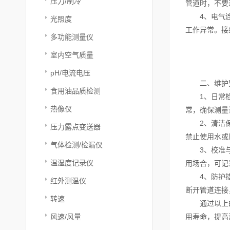
压力/制冷
管道时，不要
4、电气连接
光照度
工作异常。接
多功能测量仪
室内空气质量
pH/电流电压
二、维护
食用油品质检测
1、日常检查
热像仪
常，确保测量
2、清洁保养
压力露点变送器
禁止使用水或
气体检测/检漏仪
3、校准与检
温湿度记录仪
用场合，可记
4、防护措施
红外测温仪
断开管道连接
转速
通过以上的安
风速/风量
用寿命，提高