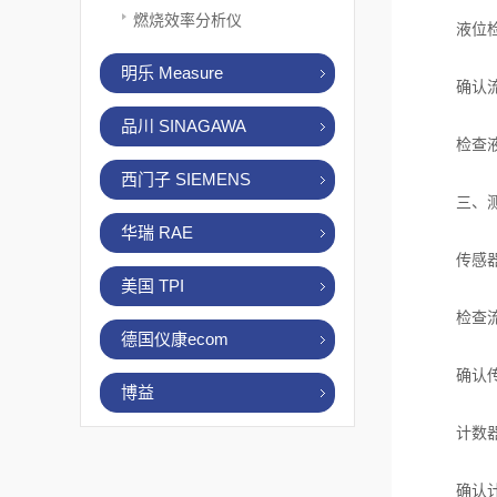
燃烧效率分析仪
液位检
明乐 Measure
确认流量
品川 SINAGAWA
检查液位
西门子 SIEMENS
三、测
华瑞 RAE
传感器
美国 TPI
检查流量
德国仪康ecom
确认传感
博益
计数器
确认计数