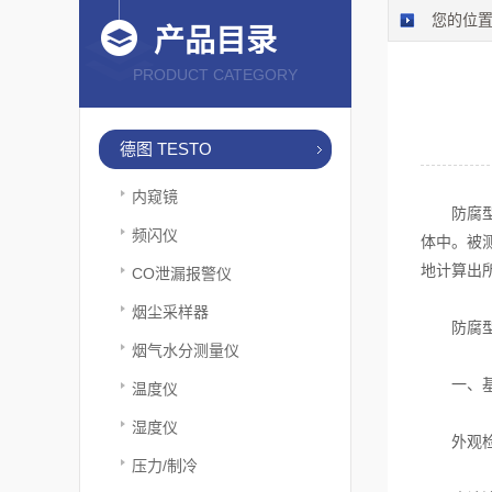
您的位
产品目录
PRODUCT CATEGORY
德图 TESTO
内窥镜
防腐型湿
频闪仪
体中。被
地计算出
CO泄漏报警仪
烟尘采样器
防腐型湿
烟气水分测量仪
一、基
温度仪
湿度仪
外观检
压力/制冷