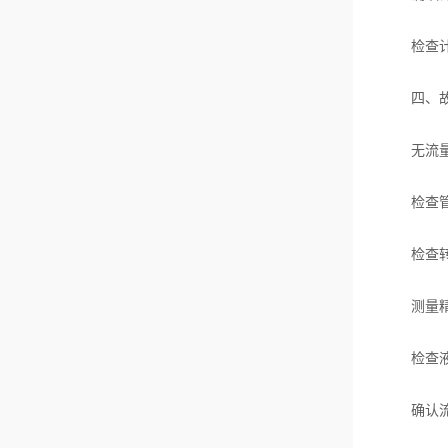
检查计数
四、故
无流量
检查管道
检查转子
测量精
检查液位
确认流量