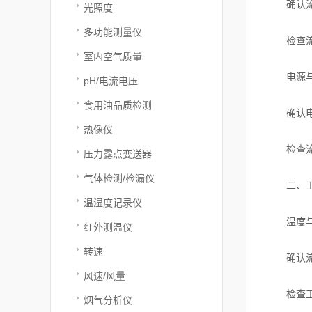
确认流量
光照度
多功能测量仪
检查流量
室内空气质量
电源与
pH/电流电压
食用油品质检测
确认电源
热像仪
检查流量
压力露点变送器
气体检测/检漏仪
二、工
温湿度记录仪
温度与
红外测温仪
转速
确认流量
风速/风量
检查工作
烟气分析仪