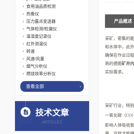
食用油品质检测
热像仪
产品概述
压力露点变送器
气体检测/检漏仪
温湿度记录仪
采矿，密集的
红外测温仪
和水体中，此
转速
确保在作业过
风速/风量
熟的德图
矿井
烟气分析仪
实际需求。
燃烧效率分析仪
查看全部
采矿行业，特
技术文章
一氧化碳（
CO
ARTICLES
影响人体吸收
量。这样才能