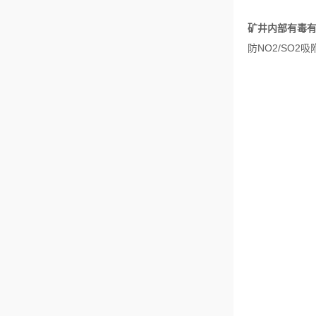
矿井内部有毒
防
NO2/SO2
吸