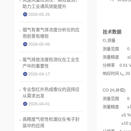
助力工业通风效能提升
2026-05-25
烟气有害气体浓度分析仪的应
技术数据
用前景有哪些
O
测量
₂
2026-05-06
测量范围
0
测量精度
±
尾气排放浓度检测仪在工业生
分辨率
0.01 V
产中的重要性
响应时间
t
20 
₉₀
2026-04-17
专业型红外热成像仪的选择应
CO (H
补偿
)
₂
从需求出发
测量范围
0
2026-04-01
测量精度
±
±5 %
高精度气密性检漏仪在电子封
±10 
装中的应用