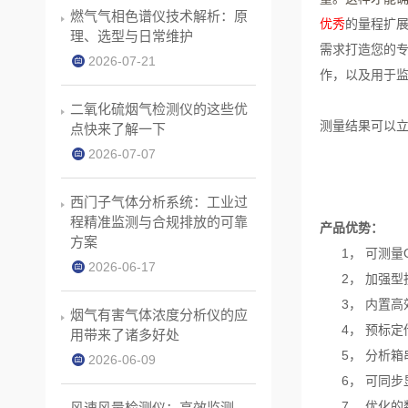
燃气气相色谱仪技术解析：原
优秀
的量程扩
理、选型与日常维护
需求打造您的
2026-07-21
作，以及用于
二氧化硫烟气检测仪的这些优
测量结果可以
点快来了解一下
2026-07-07
西门子气体分析系统：工业过
程精准监测与合规排放的可靠
产品优势：
方案
1，
可测量
2026-06-17
2，
加强型
3，
内置高
烟气有害气体浓度分析仪的应
4，
预标定
用带来了诸多好处
5，
分析箱
2026-06-09
6，
可同步
7，
优化的
风速风量检测仪：高效监测，