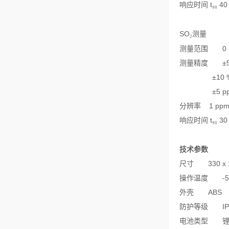
响应时间
t
40
₉₀
SO
测量
₂
测量范围
0
测量精度
±
±10 
±5 p
分辨率
1 ppm
响应时间
t
30
₉₀
技术参数
尺寸
330 x
操作温度
-
外壳
ABS
防护等级
I
电池类型