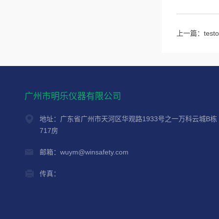
上一篇：
te
广州市明乐仪器有限公司
地址：广东省广州市天河区华观路1933号之一万科云城B栋
717房
邮箱：wuym@winsafety.com
传真：