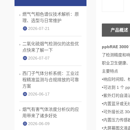
燃气气相色谱仪技术解析：原
理、选型与日常维护
2026-07-21
产品概述
二氧化硫烟气检测仪的这些优
ppbRAE 300
点快来了解一下
了检测精度和响
2026-07-07
职业卫生健康
主要特点
西门子气体分析系统：工业过
•响应时间短、
程精准监测与合规排放的可靠
方案
•可达到 1 个
2026-06-17
•紫外灯的自清
•内置蓝牙或无
烟气有害气体浓度分析仪的应
•可外接长达 
用带来了诸多好处
•内置压力传感
2026-06-09
•大屏幕图文液