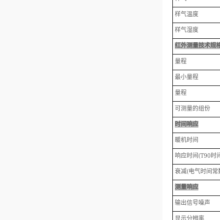
样气温度
样气湿度
红外测量技术规
量程
最小量程
量程
可测量的组份
时间响应
暖机时间
响应时间
(T90
时
衰减
(
电气时间常
测量响应
输出信号噪声
显示分辨率