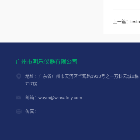
上一篇：
te
广州市明乐仪器有限公司
地址：广东省广州市天河区华观路1933号之一万科云城B栋
717房
邮箱：wuym@winsafety.com
传真：