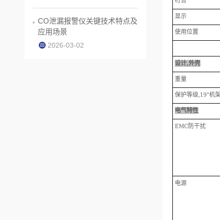
符合
显示
CO泄漏报警仪关键技术特点及
应用场景
使用位置
2026-03-02
设计
,
外壳
重量
保护等级
,19"
机
电气特性
EMC
防干扰
电源