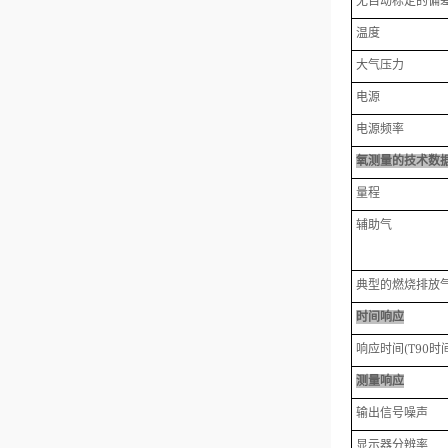
无自动标定的偏
温度
大气压力
电源
电源频率
氧测量的技术数
量程
辅助气
典型的燃烧排放
时间响应
响应时间
(T90
时
测量响应
输出信号噪声
显示器分辨率