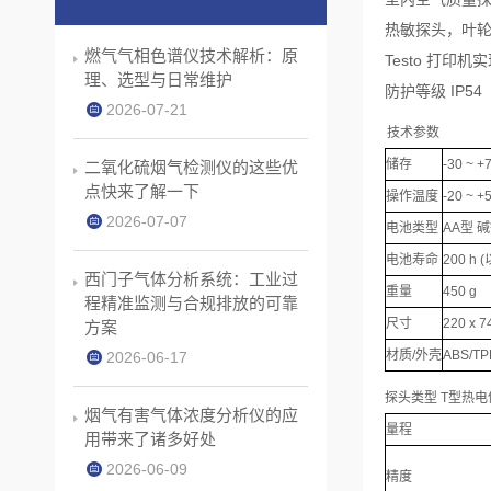
热敏探头，叶
燃气气相色谱仪技术解析：原
Testo 打印
理、选型与日常维护
防护等级 IP54
2026-07-21
技术参数
储存
-30 ~ +
二氧化硫烟气检测仪的这些优
点快来了解一下
操作温度
-20 ~ +
2026-07-07
电池类型
AA型 
电池寿命
200 h
西门子气体分析系统：工业过
重量
450 g
程精准监测与合规排放的可靠
尺寸
220 x 7
方案
材质/外壳
ABS/T
2026-06-17
探头类型 T型热电偶 
烟气有害气体浓度分析仪的应
量程
用带来了诸多好处
2026-06-09
精度