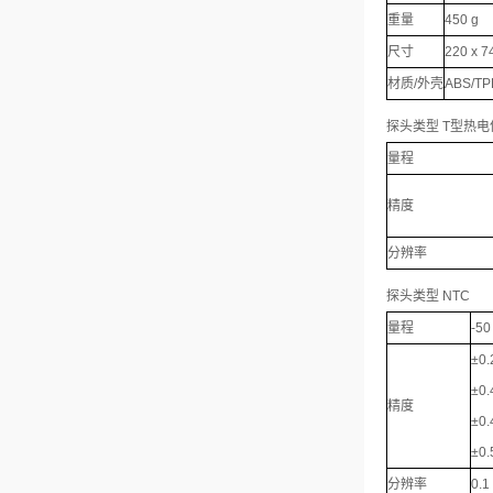
重量
450 g
尺寸
220 x 7
材质/外壳
ABS/T
探头类型 T型热电偶 
量程
精度
分辨率
探头类型 NTC
量程
-50
±0.
±0.
精度
±0.
±0
分辨率
0.1