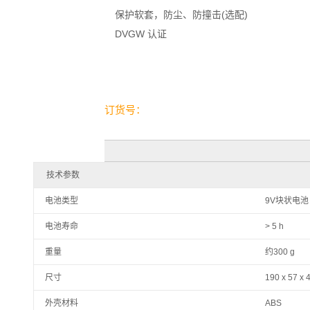
保护软套，防尘、防撞击(选配)
DVGW 认证
订货号：
技术参数
电池类型
9V块状电池
电池寿命
> 5 h
重量
约300 g
尺寸
190 x 57 x
外壳材料
ABS