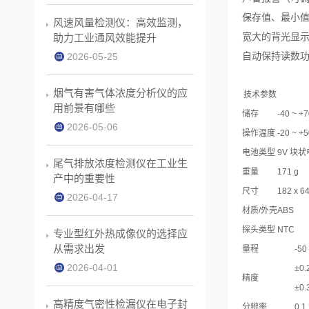
保存值、最小
风速风量检测仪：高效监测，
宽大的背光显示
助力工业通风效能提升
自动保持读数
2026-05-25
烟气有害气体浓度分析仪的应
技术参数
用前景有哪些
储存
-40 ~ +7
2026-05-06
操作温度
-20 ~ +5
电池类型
9V 块状
尾气排放浓度检测仪在工业生
重量
171 g
产中的重要性
尺寸
182 x 6
2026-04-17
材质/外壳
ABS
探头类型 NTC
专业型红外热成像仪的选择应
从需求出发
量程
-50
2026-04-01
±0.
精度
±0
高精度气密性检漏仪在电子封
分辨率
0.1