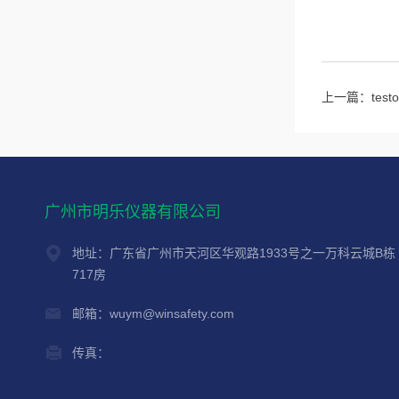
上一篇：
te
广州市明乐仪器有限公司
地址：广东省广州市天河区华观路1933号之一万科云城B栋
717房
邮箱：wuym@winsafety.com
传真：