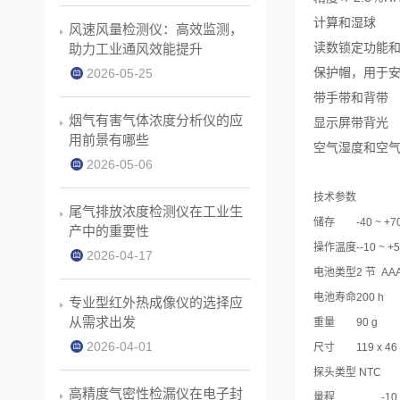
计算和湿球
风速风量检测仪：高效监测，
读数锁定功能和
助力工业通风效能提升
保护帽，用于
2026-05-25
带手带和背带
烟气有害气体浓度分析仪的应
显示屏带背光
用前景有哪些
空气湿度和空
2026-05-06
技术参数
尾气排放浓度检测仪在工业生
储存
-40 ~ +7
产中的重要性
操作温度
--10 ~ +
2026-04-17
电池类型
2 节 AA
电池寿命
200 h
专业型红外热成像仪的选择应
从需求出发
重量
90 g
2026-04-01
尺寸
119 x 46
探头类型 NTC
高精度气密性检漏仪在电子封
量程
-10