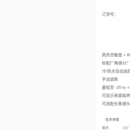
订货号：
高热灵敏度 < 8
标配广角镜32° x
冷/热点自动追
手动调焦
量程至 -20 to +
可显示表面临
可选配长焦镜
技术参数
显示
3.5