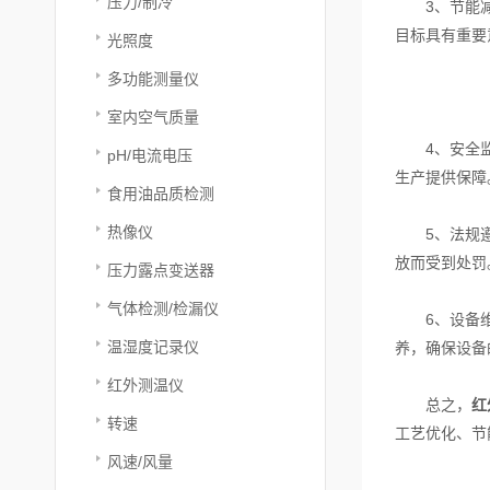
压力/制冷
3、节能减排
目标具有重要
光照度
多功能测量仪
室内空气质量
4、安全监测
pH/电流电压
生产提供保障
食用油品质检测
热像仪
5、法规遵循
放而受到处罚
压力露点变送器
气体检测/检漏仪
6、设备维护
温湿度记录仪
养，确保设备
红外测温仪
总之，
红
转速
工艺优化、节
风速/风量