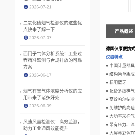
2026-07-21
二氧化硫烟气检测仪的这些优
点快来了解一下
产品概述
2026-07-07
德国仪康
便携
西门子气体分析系统：工业过
仪器特点
程精准监测与合规排放的可靠
●
中国计量器具
方案
●
结构简单集成
2026-06-17
●
标配蓝牙
烟气有害气体浓度分析仪的应
●
配备多级样气
用带来了诸多好处
●
高效帕尔帖冷
2026-06-09
●
免维护的高速
●
大功率采样气
风速风量检测仪：高效监测，
●
带有压力、温
助力工业通风效能提升
●
大屏幕彩色
T