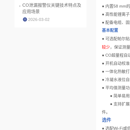
CO泄漏报警仪关键技术特点及
●
内置
58 mm
应用场景
●
高性能锂离子
2026-03-02
●
配备电缆、固
基本配置
可选配帕尔贴
●
较少
，保证测
●
CO
超量程自
●
开机自动校准
●
一体化热敏打
●
冷凝水液位自
●
平均值测量功
●
简单易用
●
支持扩展
件。
选件
●
选配
Wi-Fi
或