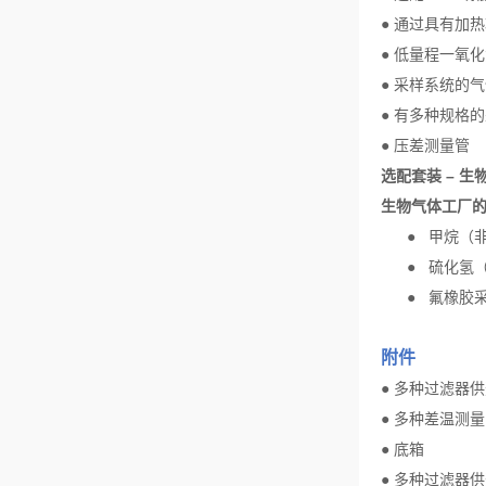
●
通过具有加热
●
低量程一氧化
●
采样系统的气
●
有多种规格的
●
压差测量管
选配套装
–
生
生物气体工厂
●
甲烷（
●
硫化氢
●
氟橡胶
附件
●
多种过滤器供
●
多种差温测量
●
底箱
●
多种过滤器供