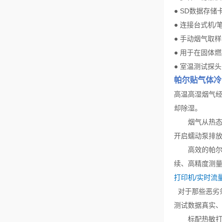
●
SD
数据存储
●
连接台式机
/
●
手动烟气取样
●
用于在固体燃
●
室温测试探头
帕尔贴气体冷
高温高湿烟气
却除湿。
烟气从热态变
开启蠕动泵排
高效的帕尔帖
续、高精度测
打印机/实时流
对于那些恶劣
测试数据真实
标配热敏打印