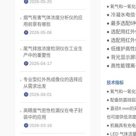
2026-05-25
● 氧气和一氧
● 冷凝水电
烟气有害气体浓度分析仪的应
● 最多选配
6
用前景有哪些
● 选配用红
2026-05-06
● 选配用红
尾气排放浓度检测仪在工业生
●
低维护高性
产中的重要性
●
背光显示屏
2026-04-17
●
高性能锂离
专业型红外热成像仪的选择应
技术指标
从需求出发
●
氧气和一氧化
2026-04-01
●
配备防震挡铝
●
直径
8 mm
的
高精度气密性检漏仪在电子封
装中的应用
也可提供低浓
2026-03-16
●
机箱具有充电
●
LED
气体流