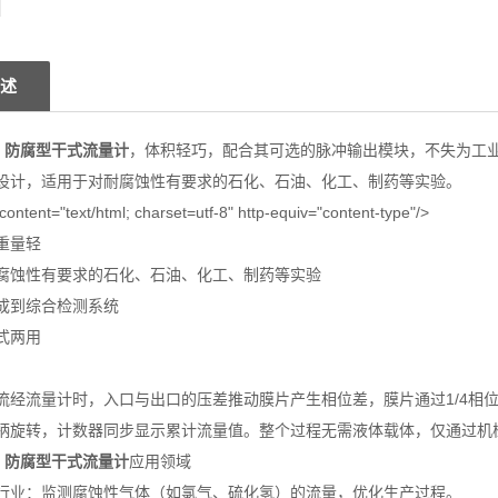
述
1C 防腐型干式流量计
，体积轻巧，配合其可选的脉冲输出模块，不失为工
设计，适用于对耐腐蚀性有要求的石化、石油、化工、制药等实验。
nt="text/html; charset=utf-8" http-equiv="content-type"/>
重量轻
腐蚀性有要求的石化、石油、化工、制药等实验
成到综合检测系统
式两用
流经流量计时，入口与出口的压差推动膜片产生相位差，膜片通过1/4相
柄旋转，计数器同步显示累计流量值。整个过程无需液体载体，仅通过机
1C 防腐型干式流量计
应用领域
行业：监测腐蚀性气体（如氯气、硫化氢）的流量，优化生产过程。