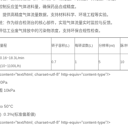
控制反应釜气体进料量，确保药品合成精度。
：提供高精度气体流量数据，支持材料科学、环境工程等实验。
统：作为综合检测台的核心部件，实现气体流量实时监控与反馈。
评估工业废气排放中的污染物浓度，支持环保合规性检查。
量程
转子容积(L)
每转读数(L)
分辨率(ml)
脉冲率
0.16~18.3L/min
0.7
1
5
10
(10~1100L/h)
nt="text/html; charset=utf-8" http-equiv="content-type"/>
0Pa
10kPa
to 50°C
 :0.3%(标准偏差値)
nt="text/html; charset=utf-8" http-equiv="content-type"/>