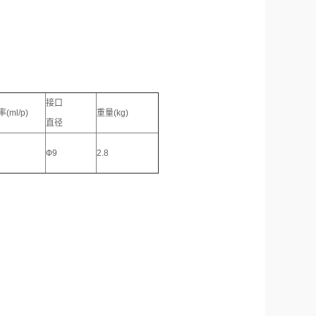
接口
(ml/p)
重量(kg)
直径
Ф9
2.8