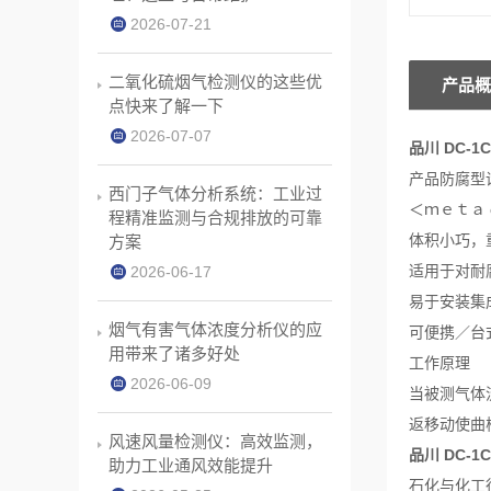
2026-07-21
二氧化硫烟气检测仪的这些优
产品概
点快来了解一下
2026-07-07
品川 DC-
产品防腐型
西门子气体分析系统：工业过
＜ｍｅｔａ conte
程精准监测与合规排放的可靠
体积小巧，
方案
适用于对耐
2026-06-17
易于安装集
烟气有害气体浓度分析仪的应
可便携／台
用带来了诸多好处
工作原理
2026-06-09
当被测气体
返移动使曲
风速风量检测仪：高效监测，
品川 DC-
助力工业通风效能提升
石化与化工